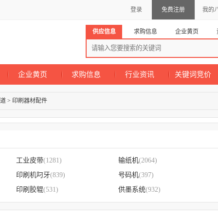
登录
免费注册
我的
供应信息
求购信息
企业黄页
企业黄页
求购信息
行业资讯
关键词竞价
道
>
印刷器材配件
工业皮带
(1281)
输纸机
(2064)
印刷机叼牙
(839)
号码机
(397)
印刷胶辊
(531)
供墨系统
(932)