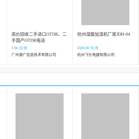
高价回收二手进口OTDR、二
杭州湿膜加湿机厂家JDH-04
手国产OTDR电话
1.00 元/台
6500.00 元/台
广州源广信息技术有限公司
杭州飞仕电器有限公司