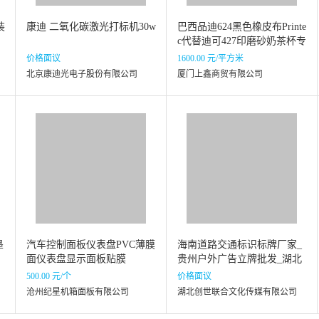
装
康迪 二氧化碳激光打标机30w
巴西品迪624黑色橡皮布Printe
c代替迪可427印磨砂奶茶杯专
用**耐磨
价格面议
1600.00 元/平方米
北京康迪光电子股份有限公司
厦门上鑫商贸有限公司
墨
汽车控制面板仪表盘PVC薄膜
海南道路交通标识标牌厂家_
面仪表盘显示面板贴膜
贵州户外广告立牌批发_湖北
创世联合
500.00 元/个
价格面议
沧州纪星机箱面板有限公司
湖北创世联合文化传媒有限公司