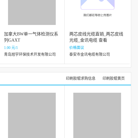
加拿大BW单一气体检测仪系
两芯皮线光缆直销_两芯皮线
列GAXT
光缆_金讯电缆 查看
1.00 元/1
价格面议
青岛旭宇环保技术开发有限公司
泰安市金讯电缆有限公司
印刷胶辊求购信息
印刷胶辊黄页