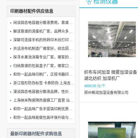
检测仪器
印刷器材配件供应信息
闲谈固态电容器分散液费用，靠谱厂家哪家好为你漫谈
解读靠谱的清废机厂家，品牌众多该如何挑选，价格贵吗？
深聊可连接手机的热转印木纹打印机品牌，价格贵吗
共话涂布机制造厂哪家好，综合因素全分析
探寻水果泡沫箱专业厂家，哪家的服务更让人满意
归纳靠谱的包装盒子厂家，哪家口碑好又实惠
织布车间加湿 微雾加湿设备
和你一起品味印刷厂，正规书籍印刷厂商如何选择
湖北纺织 加湿机厂
浙江隐形防伪标签 卡券防伪 上海吉速防伪包装供应
4000.00 元/个
漫谈固态电容器分散液品牌，性价比高的制造商怎么收费？
郑州格润加湿设备有限公司
上海纳米陶瓷隔热窗膜工厂直营 汕头万顺新材兆丰林科技供应
和你一起品味广告手提袋印刷优质供应商，选哪家更合适？
和你一起品味能做包装环保升级与创新研发的公司，哪个口碑好
漫谈数码纸箱打印技术服务商靠谱的有哪几家？
最新印刷器材配件求购信息
湖北 连锁店广告画面印刷设计 铸造辉煌 上海壹墨图文设计制作供应