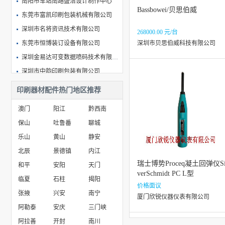
南阳市车站南路盛洁设计制作中心
Bassbowei/贝思伯威
东莞市富凯印刷包装机械有限公司
深圳市名将资讯技术有限公司
268000.00 元/台
东莞市恒博装订设备有限公司
深圳市贝思伯威科技有限公司
深圳金易达可变数据喷码技术有限公司
深圳市中韵印刷包装有限公司
沧州众恒印务有限公司
印刷器材配件热门地区推荐
武汉华工图像技术开发有限公司
澳门
阳江
黔西南
廊坊市佑通合成洗涤剂有限公司
保山
吐鲁番
聊城
乐山
黄山
静安
北辰
景德镇
内江
瑞士博势Proceq凝土回弹仪Si
和平
安阳
天门
verSchmidt PC L型
临夏
石柱
揭阳
价格面议
张掖
兴安
南宁
厦门欣锐仪器仪表有限公司
阿勒泰
安庆
三门峡
阿拉善
开封
南川