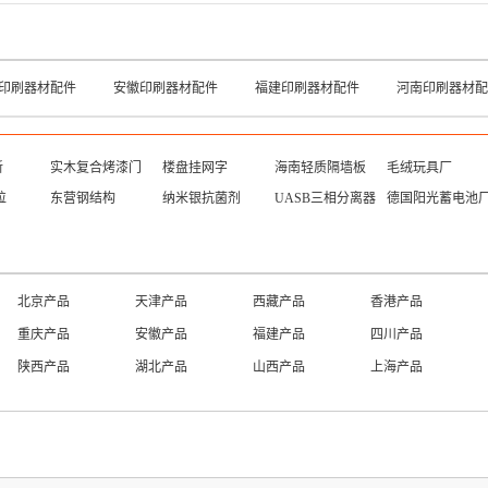
印刷器材配件
安徽印刷器材配件
福建印刷器材配件
河南印刷器材配
新
实木复合烤漆门
楼盘挂网字
海南轻质隔墙板
毛绒玩具厂
粒
东营钢结构
纳米银抗菌剂
UASB三相分离器
德国阳光蓄电池
北京产品
天津产品
西藏产品
香港产品
重庆产品
安徽产品
福建产品
四川产品
陕西产品
湖北产品
山西产品
上海产品