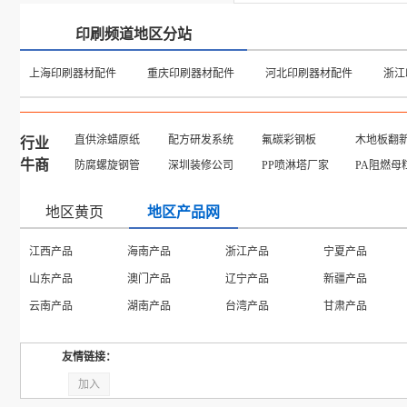
印刷频道地区分站
上海印刷器材配件
重庆印刷器材配件
河北印刷器材配件
浙江
直供涂蜡原纸
配方研发系统
氟碳彩钢板
木地板翻
行业
牛商
防腐螺旋钢管
深圳装修公司
PP喷淋塔厂家
PA阻燃母
地区黄页
地区产品网
江西产品
海南产品
浙江产品
宁夏产品
山东产品
澳门产品
辽宁产品
新疆产品
云南产品
湖南产品
台湾产品
甘肃产品
友情链接：
加入