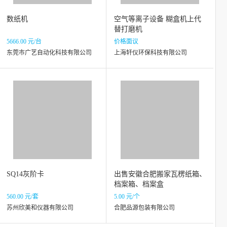
数纸机
空气等离子设备 糊盒机上代
替打磨机
5666.00 元/台
价格面议
东莞市广艺自动化科技有限公司
上海轩仪环保科技有限公司
SQ14灰阶卡
出售安徽合肥搬家瓦楞纸箱、
档案箱、档案盒
560.00 元/套
5.00 元/个
苏州欣美和仪器有限公司
合肥品源包装有限公司